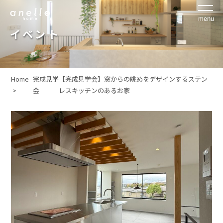
イベント
Home
完成見学
【完成見学会】窓からの眺めをデザインするステン
>
会
レスキッチンのあるお家